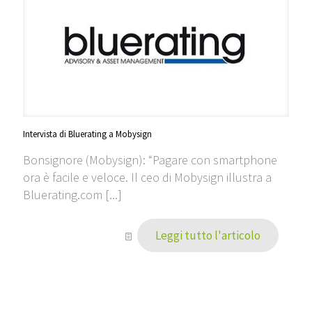
Intervista di Bluerating a Mobysign
Bonsignore (Mobysign): “Pagare con smartphone
ora è facile e veloce. Il ceo di Mobysign illustra a
Bluerating.com [...]
Leggi tutto l'articolo