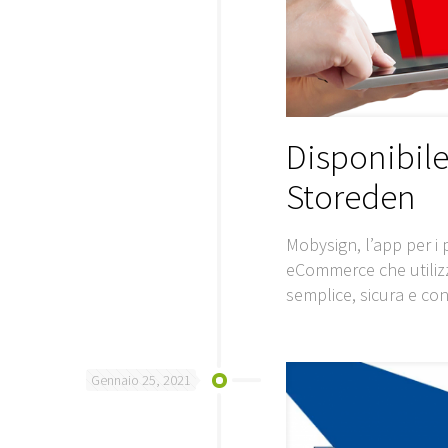
Disponibile
Storeden
Mobysign, l’app per i p
eCommerce che utiliz
semplice, sicura e con
Gennaio 25, 2021