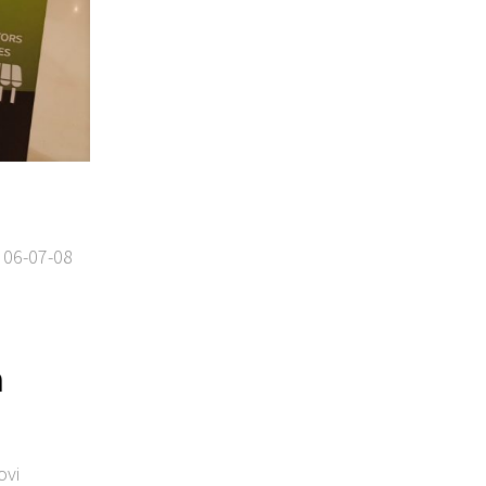
! 06-07-08
à
ovi