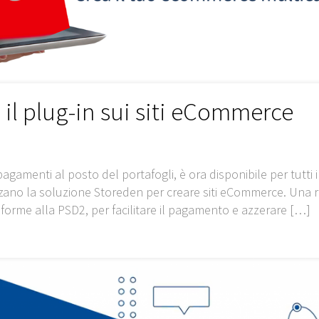
 il plug-in sui siti eCommerce
agamenti al posto del portafogli, è ora disponibile per tutti i 
zano la soluzione Storeden per creare siti eCommerce. Una r
forme alla PSD2, per facilitare il pagamento e azzerare
[…]