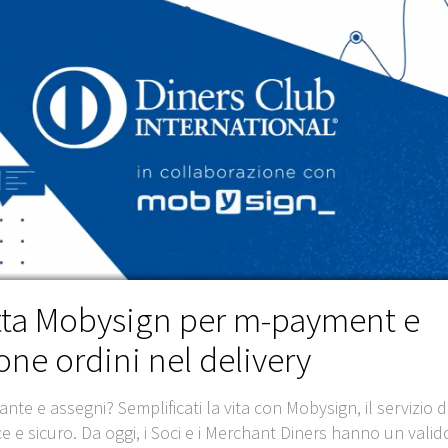
tta Mobysign per m-payment e
ione ordini nel delivery
ante e assegni? Semplificati la vita con Mobysign, il servizio 
 e sicuro. Da oggi, i Soci e i Merchant Diners hanno un valid