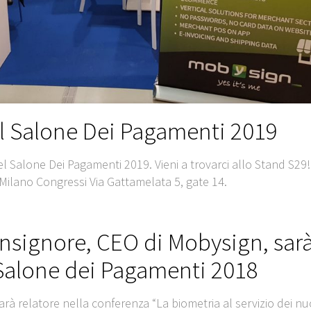
l Salone Dei Pagamenti 2019
l Salone Dei Pagamenti 2019. Vieni a trovarci allo Stand S29
ilano Congressi Via Gattamelata 5, gate 14.
nsignore, CEO di Mobysign, sar
 Salone dei Pagamenti 2018
rà relatore nella conferenza “La biometria al servizio dei nu