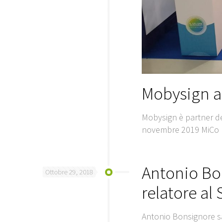
Mobysign a
Mobysign è partner de
novembre 2019 MiCo M
Antonio Bo
Ottobre 29, 2018
relatore al
Antonio Bonsignore sa