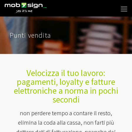
Punti vendita
Velocizza il tuo lavoro:
pagamenti, loyalty e fatture
elettroniche a norma in pochi
secondi
non perdere tempo a contare il resto,
elimina la coda alla cassa, non farti più
dettare dati di fatturazione, neanche dai