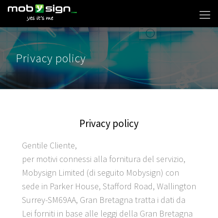
Privacy policy
Privacy policy
Gentile Cliente,
per motivi connessi alla fornitura del servizio,
Mobysign Limited (di seguito Mobysign) con
sede in Parker House, Stafford Road, Wallington
Surrey-SM69AA, Gran Bretagna tratta i dati da
Lei forniti in base alle leggi della Gran Bretagna