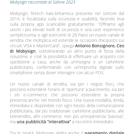
Mobysign raccontate al Salone 2023
Mobysign, fintech italo-britannica presente nel settore dal
2014, è focalizzata sulla sicurezza e usabilità, facendo leva
sulla propria app scaricabile gratuitamente. “Offriamo agli
utenti i più elevati livelli di sicurezza e una user experience
semplicissima, e agli esercenti di 28 Paesi un nuovo canale di
vendita che moltiplica ed estende le occasioni d’acquisto sui
circuiti VISA e MasterCard”, spiega
Antonio Bonsignore, Ceo
di Mobysign
, sottolineando un altro punto di forza della
soluzione, e cioè la possibilità di effettuare un acquisto con
spedizione a casa, anche da un’insegna o un cartellone
pubblicitario, confermando con un’impronta digitale sullo
smartphone senza dover interagire con alcun POS.
Un nuovo canale di vendita, sia per i negozi fisici, che
possono estendere l’orario di “apertura” a piacimento, sia per
i siti e-commerce che possono estendere la propria
presenza anche nel mondo fisico. Una nuova modalità, ibrida,
immediata e disponibile con ogni mezzo della comunicazione
pubblicitaria, dal più tradizionale cartellone pubblicitario, alle
televendite, all’e-commerce: non più un’esperienza “passiva”,
ma
una pubblicità “interattiva”
a riscontro immediato.
Tra le novità, Mobysign abilita anche il
pagamento digitale