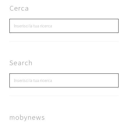
Cerca
Search
mobynews