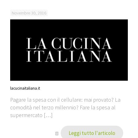
Novembre 30, 2016
lacucinaitaliana.it
Pagare la spesa con il cellulare: mai provato? La
comodità nel terzo millennio? Fare la spesa al
supermercato
[…]
Leggi tutto l'articolo