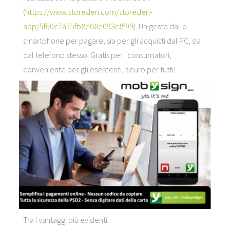
(
https://www.storeden.com/storeden-
app/5f60c7a75fb8e08e093c8f99
). Un gesto dallo
smartphone per pagare, sia per gli acquisti dal PC, sia
dal telefono stesso. Gratis per i consumatori,
conveniente per gli esercenti, sicuro per tutti!
Tra i vantaggi più evidenti: