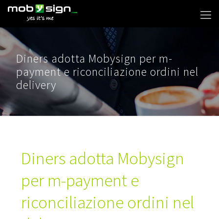
Diners adotta Mobysign per m-
payment e riconciliazione ordini nel
delivery
Diners adotta Mobysign
per m-payment e
riconciliazione ordini nel