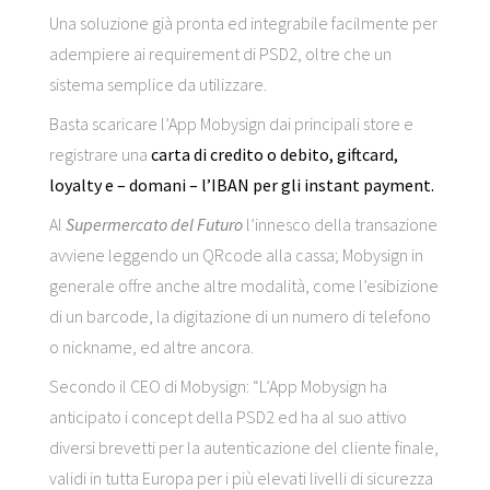
Una soluzione già pronta ed integrabile facilmente per
adempiere ai requirement di PSD2, oltre che un
sistema semplice da utilizzare.
Basta scaricare l’App Mobysign dai principali store e
registrare una
carta di credito o debito, giftcard,
loyalty e – domani – l’IBAN per gli instant payment.
Al
Supermercato del Futuro
l’innesco della transazione
avviene leggendo un QRcode alla cassa; Mobysign in
generale offre anche altre modalità, come l’esibizione
di un barcode, la digitazione di un numero di telefono
o nickname, ed altre ancora.
Secondo il CEO di Mobysign: “L’App Mobysign ha
anticipato i concept della PSD2 ed ha al suo attivo
diversi brevetti per la autenticazione del cliente finale,
validi in tutta Europa per i più elevati livelli di sicurezza