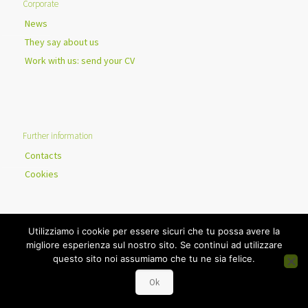
Corporate
News
They say about us
Work with us: send your CV
Further information
Contacts
Cookies
Utilizziamo i cookie per essere sicuri che tu possa avere la
migliore esperienza sul nostro sito. Se continui ad utilizzare
Mobysign Ltd - UK Company number 09331426
questo sito noi assumiamo che tu ne sia felice.
English
Italiano
Ok