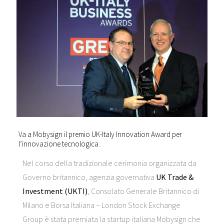
Va a Mobysign il premio UK-Italy Innovation Award per
l’innovazione tecnologica.
Nel corso della tradizionale cerimonia organizzata da
Governo britannico, agenzia governativa
UK Trade &
Investment (UKTI)
, Consolato Generale Britannico di
Milano e Borsa Italiana – London Stock Exchange
Group è stata premiata la startup italiana Mobysign che