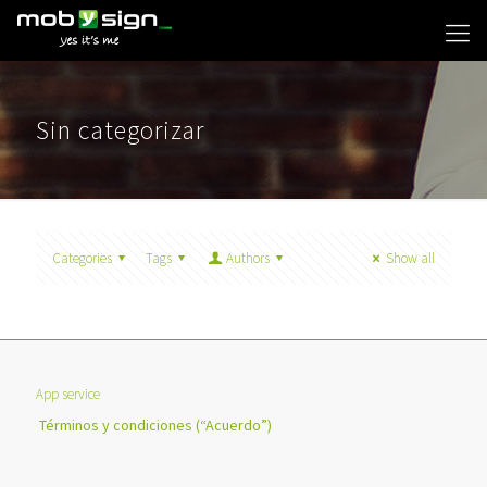
Sin categorizar
Categories
Tags
Authors
Show all
App service
Términos y condiciones (“Acuerdo”)